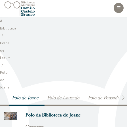
Togg
navig
A
Biblioteca
/
Polos
de
Leitura
/
Polo
de
Joane
Polo de Joane
Polo de Lousado
Polo de Pousada de
Polo da Biblioteca de Joane