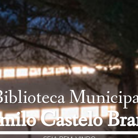
Atividades
a
nheça