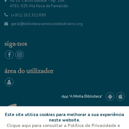
Av. Dr. Carlos Bacelar - Ap. 154,
4761-925 Vila Nova de Famalicão
(+351) 252 312 699
geral@bibliotecacamilocastelobranco.org
siga-nos
área do utilizador
App
'A Minha Biblioteca'
Este site utiliza cookies para melhorar a sua experiência
neste website.
Clique aqui para consultar a Política de Privacidade e